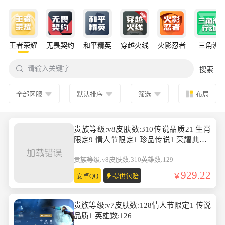
王者荣耀
无畏契约
和平精英
穿越火线
火影忍者
三角洲

请输入关键字
搜索
全部区服
默认排序
筛选
布局
贵族等级:v8皮肤数:310传说品质21 生肖
限定9 情人节限定1 珍品传说1 荣耀典藏2
英雄数:129
贵族等级:v8
皮肤数:310
英雄数:129
929.22
安卓QQ
提供包赔
贵族等级:v7皮肤数:128情人节限定1 传说
品质1 英雄数:126