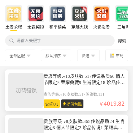
王者荣耀
无畏契约
和平精英
穿越火线
火影忍者
三角洲

请输入关键字
搜索
全部区服
默认排序
筛选
布局
贵族等级:v10皮肤数:517传说品质66 情人
节限定5 荣耀典藏9 生肖限定18 珍品传说
3 无双1 英雄数:131
贵族等级:v10
皮肤数:517
英雄数:131
4019.82
安卓QQ
提供包赔
贵族等级:v8皮肤数:365传说品质24 生肖
限定6 情人节限定2 珍品传说1 荣耀典藏1